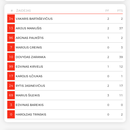
# ŽAIDĖJAS
PF
PTS
34
VAKARIS BARTAŠEVIČIUS
2
2
13
ARIJUS MANIUŠIS
2
37
96
ARŪNAS PAUKŠTIS
1
2
7
MARIJUS GREINIS
0
3
10
DOVYDAS ZARANKA
2
39
99
EDVINAS KIRVELIS
1
12
17
KAROLIS ILČIUKAS
0
1
24
RYTIS JASINEVIČIUS
2
17
69
MARIUS ŠILEIKIS
3
11
3
EDVINAS BAREIKIS
0
0
0
HAROLDAS TRINSKIS
0
2