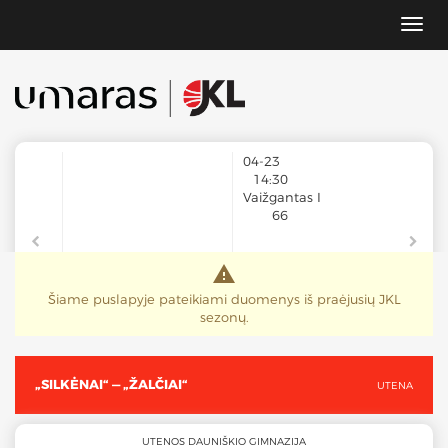
Toggl
navig
04-23
14:30
Vaižgantas I
66
warning
Zigmas
76
Šiame puslapyje pateikiami duomenys iš praėjusių JKL
sezonų.
„SILKĖNAI“ — „ŽALČIAI“
UTENA
UTENOS DAUNIŠKIO GIMNAZIJA