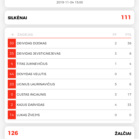
2019-11-04 15:00
111
SILKĖNAI
# ŽAIDĖJAS
PF
PTS
30
DEIVIDAS DIJOKAS
2
38
35
DEIVIDAS JEVSTIGNEJEVAS
3
8
4
TITAS JUKNEVIČIUS
1
4
44
DOVYDAS VELUTIS
0
5
20
UGNIUS LAURINAVIČIUS
5
6
0
GUSTAS INGAUNIS
3
17
2
KAJUS DARVIDAS
4
33
14
LUKAS ŽVEJYS
0
0
126
ŽALČIAI